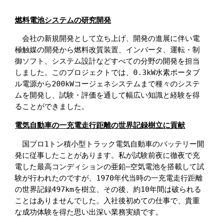
燃料電池システムの研究開発
　会社の新規開発として立ち上げ、開発の進展に伴い電
極触媒の開発から燃料改質装置、インバータ、運転・制
御ソフト、システム設計などすべての分野の開発を担当
しました。このプロジェクトでは、0.3kW水素ポータブ
ル電源から200kWコージェネシステムまで種々のシステ
ムを開発し、試験・評価を通して幅広い知識と経験を得
ることができました。
電気自動車の一充電走行距離の世界記録樹立に貢献
　国プロ1トン積小型トラック電気自動車のバッテリー開
発に従事したことがあります。私が試験前夜に徹夜で充
電した最高コンディションの亜鉛―空気電池を搭載して試
験が行われたのですが、1970年代当時の一充電走行距離
の世界記録497kmを樹立、その後、約10年間は破られる
ことはありませんでした。入社後初めての仕事で、貴重
な成功体験を得た思い出深い業務実績です。