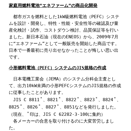
家庭用燃料電池“エネファーム”の商品化開発
　都市ガスを燃料とした1kW級燃料電池（PEFC）システ
ムを設計・開発し、特性・性能・安全性等の確認及び量
産化検討・試作、コストダウン検討、品質保証等を行い
ました。新日本石油（現在のENEOS）から、2009年7月
に“エネファーム”として一般販売を開始した商品です。
日本で一番最初に売り出せなかったことが悔しい思い出
です。
小形燃料電池（PEFC）システムのJIS規格の作成
　日本電機工業会（JEMA）のシステム分科会主査とし
て、出力10kW未満の小形PEFCシステムのJIS規格の作成
に従事したことがあります。

＊
＊
＊
＊
＊
　JIS C 8811
、8821
、8822
、8823
、8824
、
＊
＊
＊
8825
、8826
、8827
、8851などを発行しました。
＊
（現在、
印は、JIS C 62282-3-100に集約）

　各メーカーの合意を取り付けるのに大変苦労しまし
た。