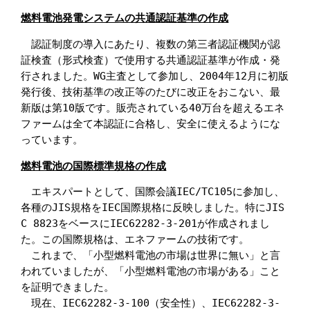
燃料電池発電システムの共通認証基準の作成
　認証制度の導入にあたり、複数の第三者認証機関が認
証検査（形式検査）で使用する共通認証基準が作成・発
行されました。WG主査として参加し、2004年12月に初版
発行後、技術基準の改正等のたびに改正をおこない、最
新版は第10版です。販売されている40万台を超えるエネ
ファームは全て本認証に合格し、安全に使えるようにな
っています。
燃料電池の国際標準規格の作成
　エキスパートとして、国際会議IEC/TC105に参加し、
各種のJIS規格をIEC国際規格に反映しました。特にJIS 
C 8823をベースにIEC62282-3-201が作成されまし
た。この国際規格は、エネファームの技術です。

　これまで、「小型燃料電池の市場は世界に無い」と言
われていましたが、「小型燃料電池の市場がある」こと
を証明できました。　　　

　現在、IEC62282-3-100（安全性）、IEC62282-3-