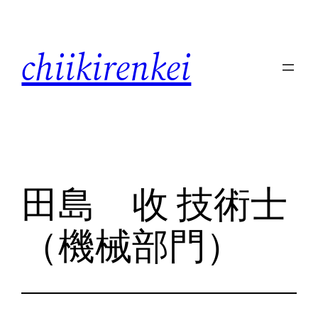
内
容
chiikirenkei
を
ス
キ
ッ
プ
田島 收 技術士
（機械部門）