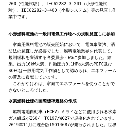
200（性能試験）、IEC62282-3-201（小形性能試
験）、IEC62282-3-400（小形システム）等の見直し作
業中です。

小形燃料電池の一般用電気工作物への規制見直しに参加
　家庭用燃料電池の販売開始において、電気事業法、消
防法の見直しが必要でした。燃料電池業界を代表して、
規制緩和を審議する各委員会・WGに参加しました。結
果、出力10kW未満、作動圧力0.1MPa未満のPEFC及び
SOFCは一般用電気工作物として認められ、エネファーム
の普及に貢献しています。

　これがなければ、家庭でエネファームを使うことがで
きないところでした。
水素燃料仕様の国際標準規格の作成
　燃料電池自動車（FCEV）ミライなどに使用される水素
ガス組成がISO/　TC197/WG27で規格化されています。
2019年11月に統合版ISO14687が発行されました。世界