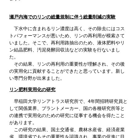
瀬戸内海でのリンの総量規制に伴う総量削減の実験
　下水中に含まれるリン濃度は高く、その除去にはコス
トパフォーマンスが悪いため、リンの再利用が模索さて
いました。そこで、再利用路抽出のため、液体肥料やリ
ン結晶肥料、汚泥発酵回収法などの実験を行ないまし
た。

　その結果、リンの再利用の重要性が理解され、その後
の実用化に貢献することができたと思っています。新し
い専門分野が出来ました。
リン肥料実用化の研究
　早稲田大学リンアトラス研究所で、4年間招聘研究員と
して関係業界、プラントメーカー、国の各種研究所等と
の連携で実用化のための研究に従事する機会を得たこと
があります。

　この研究の結果、国土交通省、農林水産省、経済産業
省、環境省でもその重要性を認識され、事業の促進に目