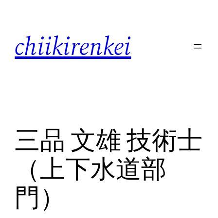
内
容
chiikirenkei
を
ス
キ
ッ
プ
三品 文雄 技術士
（上下水道部
門）