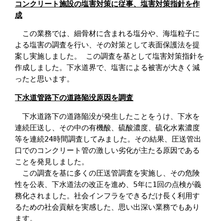
コンクリート施設の塩害対策に従事、塩害対策指針を作
成
　この業務では、細骨材に含まれる塩分や、海塩粒子に
よる塩害の調査を行い、その対策として表面保護法を提
案し実施しました。 この調査を基として塩害対策指針を
作成しました。下水道界で、塩害による被害が大きく減
下水道管路下の道路陥没原因を調査
　下水道路下の道路陥没が発生したことをうけ、下水を
連続圧送し、その中の有機酸、硫酸濃度、硫化水素濃度
等を連続24時間調査してみました。その結果、圧送管出
口でのコンクリート管の激しい劣化が主たる原因である
ことを発見しました。　

　この調査を基に多くの圧送管調査を実施し、その危険
性を公表、下水道法の改正を進め、5年に1回の点検が義
務化されました。社会インフラをできるだけ長く利用す
るための社会貢献を実感した、思い出深い業務でもあり
ます。
