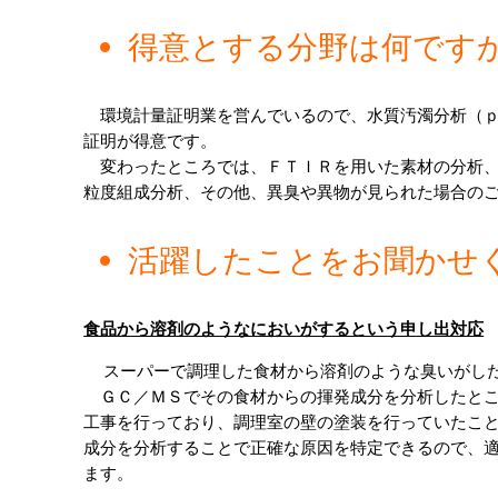
得意とする分野は何です
　環境計量証明業を営んでいるので、水質汚濁分析（
証明が得意です。

　変わったところでは、ＦＴＩＲを用いた素材の分析
粒度組成分析、その他、異臭や異物が見られた場合の
活躍したことをお聞かせ
食品から溶剤のようなにおいがするという申し出対応
  スーパーで調理した食材から溶剤のような臭いがしたとお申し出があり、まずは匂いの成分があるかどうかを検査しました。

　ＧＣ／ＭＳでその食材からの揮発成分を分析したと
工事を行っており、調理室の壁の塗装を行っていたこと
成分を分析することで正確な原因を特定できるので、
ます。　 　　 　　