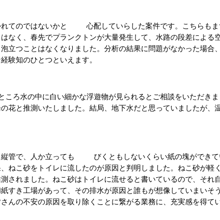
れてのではないかと 　　心配していらした案件です。こちらもま
とはなく、春先でプランクトンが大量発生して、水路の段差による
、泡立つことはなくなりました。分析の結果に問題がなかった場合
な経験知のひとつといえます。
湯の花と推測いたしました。結局、地下水だと思っていましたが、
る縦管で、人か立っても 　　びくともしないくらい紙の塊ができ
果、ねこ砂をトイレに流したのが原因と判明しました。ねこ砂が軽
推測されました。ねこ砂はトイレに流せると書いているので、それ
和紙すき工場があって、その排水が原因と誰もが想像していまいそ
さんの不安の原因を取り除くことに繋がる業務に、充実感を得てい