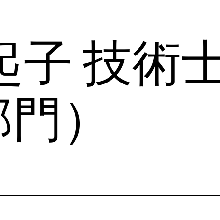
起子 技術
部門）