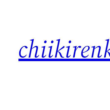
内
容
を
ス
キ
chiikiren
ッ
プ