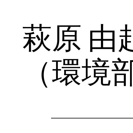
萩原 由
（環境