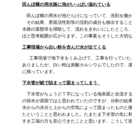
田んぼ横の用水路に泡がいっぱい溢れている
　田んぼ横の用水が泡だらけになっていて、洗剤を撒か
　その結果、界面活性剤等の洗剤の成分も検出するこ
水路の藻類等を掃除して、流れをきれいにしたところ
ほど思考範囲が広がります。この事案もそうした大切
工事現場から白い粉を含んだ水が出てくる
 　工事現場で地下水をくみ上げて、工事を行っていたところ水の中に白い細かな浮遊物が見られるとご相談をいただきました。セメントが溶け出しているのかといった懸念も
ありましたが、白い粉は炭酸カルシウムでしたので、
に残っています。 　　
下水管が紙で詰まって固まってしまう 
　下水管がちょうどＴ字になっている地表面と合流す
の排水が原因ではと思われていたのですが、分析の結
水からの水分と上からの空気によって固まったものと
たということと思われました。たまたま下水管の先に
すき工場の方も安心できたことと思います。こうして皆